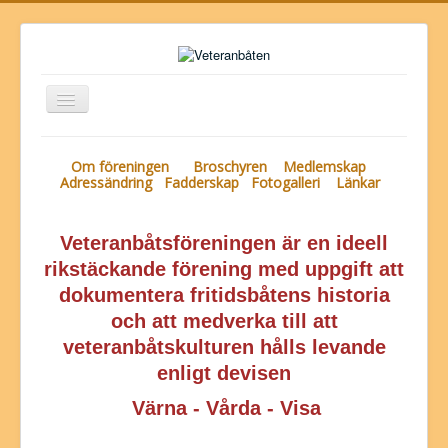
Toggle
Navigation
Föreningen
Om föreningen
Broschyren
Medlemskap
Veteranbåts-arkivet
Adressändring
Fadderskap
Fotogalleri
Länkar
-fonden
Veteranbåtsföreningen är en ideell
-festivalen
rikstäckande förening med uppgift att
Tidningen
dokumentera fritidsbåtens historia
Marknaden
och att medverka till att
veteranbåtskulturen hålls levande
Butiken
enligt devisen
Biblioteket
Värna - Vårda - Visa