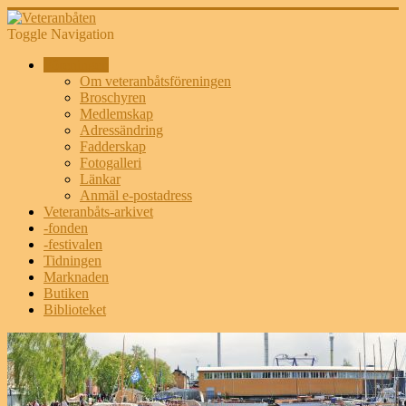
Toggle Navigation
Föreningen
Om veteranbåtsföreningen
Broschyren
Medlemskap
Adressändring
Fadderskap
Fotogalleri
Länkar
Anmäl e-postadress
Veteranbåts-arkivet
-fonden
-festivalen
Tidningen
Marknaden
Butiken
Biblioteket