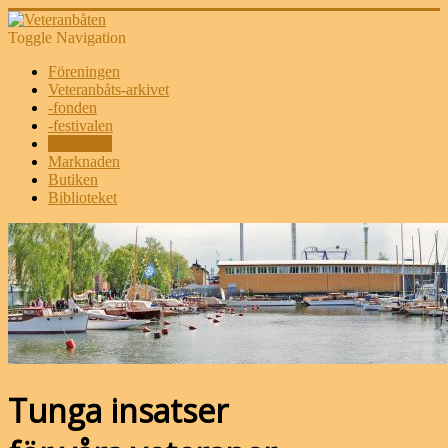
Toggle Navigation
Föreningen
Veteranbåts-arkivet
-fonden
-festivalen
Tidningen
Marknaden
Butiken
Biblioteket
Tunga insatser