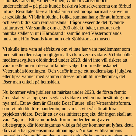
Thomas Larsson, Anders Annell, Gunnar Carlsson och
undertecknad – på plats kunde beskriva konsekvenserna om förbud
införs. Resultatet blev att träbåtarna med mönja närmast skrovet nu
är godkända. Vi blir inbjudna i olika sammanhang för att informera,
och även bidra som remissinstans i frågor avseende det flytande
kulturarvet. Vår samling om ca 200 objekt, båtar, motorer och
nautika ställer vi ut i Härnösand i samråd med Västernorrlands
museum, Härnösands kommun och Sjöhistoriska museet.
Vi skulle inte vara så effektiva om vi inte har våra medlemmar som
med sitt medlemskap möjliggör att vi kan verka vidare. Vi bibehåller
medlemsavgiften oförändrad under 2023, då vi inte vill riskera att
våra medlemmar i dessa tuffa tider väljer bort medlemskapet i
Veteranbåtsföreningen. Och varför inte ge ett medlemskap i julgåva,
eller tipsa vänner med samma intresse om att bli medlemmar, det
löser man enkelt på hemsidan.
Nu kommer våra jubileer att märkas under 2023, de första femtio
åren skall visas upp, sen seglar vi vidare med en bra besättning mot
nya mål. Ett av dem är Classic Boat Future, eller Veteranbåtsforum,
som vi inledde före pandemin, nu samlas vi i vår för att föra
projektet vidare. Det är ett av oss initierat projekt, där ingen skall att
vara ”ägare”. Ett samnordiskt forum under ledning av en
arbetsgrupp, där föreningarnas viktiga frågor kommer att lyftas, detta
då vi alla har gemensamma utmaningar. Nu kan vi tillsammans
uppvakta våra politiker, departement och närliggande organisationer.