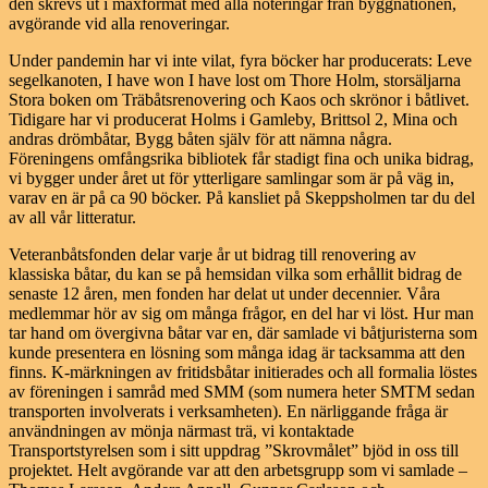
den skrevs ut i maxformat med alla noteringar från byggnationen,
avgörande vid alla renoveringar.
Under pandemin har vi inte vilat, fyra böcker har producerats: Leve
segelkanoten, I have won I have lost om Thore Holm, storsäljarna
Stora boken om Träbåtsrenovering och Kaos och skrönor i båtlivet.
Tidigare har vi producerat Holms i Gamleby, Brittsol 2, Mina och
andras drömbåtar, Bygg båten själv för att nämna några.
Föreningens omfångsrika bibliotek får stadigt fina och unika bidrag,
vi bygger under året ut för ytterligare samlingar som är på väg in,
varav en är på ca 90 böcker. På kansliet på Skeppsholmen tar du del
av all vår litteratur.
Veteranbåtsfonden delar varje år ut bidrag till renovering av
klassiska båtar, du kan se på hemsidan vilka som erhållit bidrag de
senaste 12 åren, men fonden har delat ut under decennier. Våra
medlemmar hör av sig om många frågor, en del har vi löst. Hur man
tar hand om övergivna båtar var en, där samlade vi båtjuristerna som
kunde presentera en lösning som många idag är tacksamma att den
finns. K-märkningen av fritidsbåtar initierades och all formalia löstes
av föreningen i samråd med SMM (som numera heter SMTM sedan
transporten involverats i verksamheten). En närliggande fråga är
användningen av mönja närmast trä, vi kontaktade
Transportstyrelsen som i sitt uppdrag ”Skrovmålet” bjöd in oss till
projektet. Helt avgörande var att den arbetsgrupp som vi samlade –