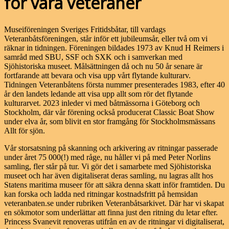
för våra veteraner
Museiföreningen Sveriges Fritidsbåtar, till vardags
Veteranbåtsföreningen, står inför ett jubileumsår, eller två om vi
räknar in tidningen. Föreningen bildades 1973 av Knud H Reimers i
samråd med SBU, SSF och SXK och i samverkan med
Sjöhistoriska museet. Målsättningen då och nu 50 år senare är
fortfarande att bevara och visa upp vårt flytande kulturarv.
Tidningen Veteranbåtens första nummer presenterades 1983, efter 40
år den landets ledande att visa upp allt som rör det flytande
kulturarvet. 2023 inleder vi med båtmässorna i Göteborg och
Stockholm, där vår förening också producerat Classic Boat Show
under elva år, som blivit en stor framgång för Stockholmsmässans
Allt för sjön.
Vår storsatsning på skanning och arkivering av ritningar passerade
under året 75 000(!) med råge, nu håller vi på med Peter Norlins
samling, fler står på tur. Vi gör det i samarbete med Sjöhistoriska
museet och har även digitaliserat deras samling, nu lagras allt hos
Statens maritima museer för att säkra denna skatt inför framtiden. Du
kan forska och ladda ned ritningar kostnadsfritt på hemsidan
veteranbaten.se under rubriken Veteranbåtsarkivet. Där har vi skapat
en sökmotor som underlättar att finna just den ritning du letar efter.
Princess Svanevit renoveras utifrån en av de ritningar vi digitaliserat,