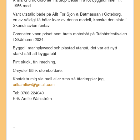
1956 mod
Varit utställd både på Allt För Sjön & Båtmässan i Göteborg,
en av väldigt få båtar kvar av denna modell, kanske den sista i
Skandinavien rentav.
Coroneten vann priset som årets motorbåt på Träbåtsfestivalen
i Skärhamn 2024.
Byggd i marinplywood och plastad utanpå, det var ett nytt
starkt sätt att bygga båt
Fint skick, fin inredning,
Chrysler 55hk utombordare.
Kontakta mig via mail eller sms så återkopplar jag,
erikamliew@gmail.com
Tel: 0708 224040
Erik Amlie Wahlström
..